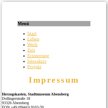
Ein Projekt der RS Abensberg
aventinus.bayern
Menü
Start
Leben
Werk
Zeit
Erinnerung
Interaktiv
Projekt
Impressum
Herzogskasten, Stadtmuseum Abensberg
Dollingerstraße 18
93326 Abensberg
FON +49 (09443) 9103-59