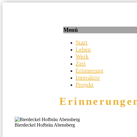
Ein Projekt der RS Abensberg
aventinus.bayern
Menü
Start
Leben
Werk
Zeit
Erinnerung
Interaktiv
Projekt
Erinnerungen
Bierdeckel Hofbräu Abensberg