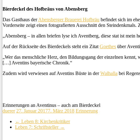
Bierdeckel des Hofbräus von Abensberg
Das Gasthaus der
Abensberger Brauerei Hofbräu
befindet sich im ehe
Vorderseite zeigt einen fotografierten Ausschnitt den Steindenkmals.
„Abensberg – in allen briefen lyse ich Aventberg, diese stat ist mein h
Auf der Rückseite des Bierdeckels steht ein Zitat
Goethes
über Aventi
„Wer das menschliche Herz, den Bildungsgang der einzelnen kennt, wi
[…] Aventins bayerische Chronik.“
Zudem wird verwiesen auf Aventins Büste in der
Walhalla
bei Regens
Erinnerungen an Aventinus – auch am Bierdeckel
duerer
27. Januar 2017
7. März 2018
Erinnerung
←
Leben 8: Kirchenkritiker
Leben 7: Schriftsteller
→