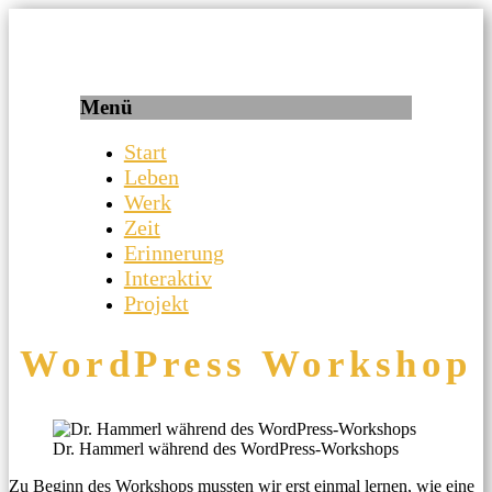
Ein Projekt der RS Abensberg
aventinus.bayern
Menü
Start
Leben
Werk
Zeit
Erinnerung
Interaktiv
Projekt
WordPress Workshop
Dr. Hammerl während des WordPress-Workshops
Zu Beginn des Workshops mussten wir erst einmal lernen, wie eine