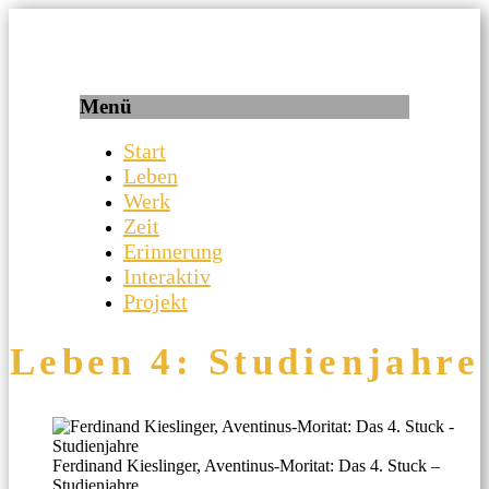
Ein Projekt der RS Abensberg
aventinus.bayern
Menü
Start
Leben
Werk
Zeit
Erinnerung
Interaktiv
Projekt
Leben 4: Studienjahre
Ferdinand Kieslinger, Aventinus-Moritat: Das 4. Stuck –
Studienjahre