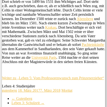
Dort schrieb er von 1499 bis 1531 ihm Wichtiges auf. Dort steht
z.B. auch geschrieben, dass er, als er schließlich nach Wien zog, mit
Celtis in einer Wohngemeinschaft lebte. Durch Celtis lernte er viele
wichtige und namhafte Wissenschaftler seiner Zeit persönlich
kennen. Im Dezember 1500 reiste er zurück nach
Abensberg
und
blieb bis im März 1501. Nach einem kurzen Zwischenstopp in Wien
reiste Aventinus weiter nach
Krakau
. Dort beschäftigte er sich viel
mit Mathematik. Zwischen März und Mai 1502 reiste er über
verschiedene Stationen zurück nach Abensberg. Da sein Vater
gestorben war, gab es viel zu erledigen: Seine Schwester Margaretha
übernahm die Gastwirtschaft und er bekam ab sofort
Pachteinkünfte
aus dem Kammerhof in Sandharlanden, den sein Vater gekauft hatte.
Von nun an war Aventinus finanziell unabhängig. So ging seine
Reise weiter an die
Universität Paris
. 1504 machte er dort seinen
Abschluss mit der Magisterwürde in den sieben freien Künsten.
Weiter zu „Leben 5: Vom Professorenwunsch zum Prinzenerzieher“
Leben 4: Studienjahre
gutenberg
18. März 2017
7. März 2018
Moritat
←
Gutenberg
Leben 3: Schulzeit
→