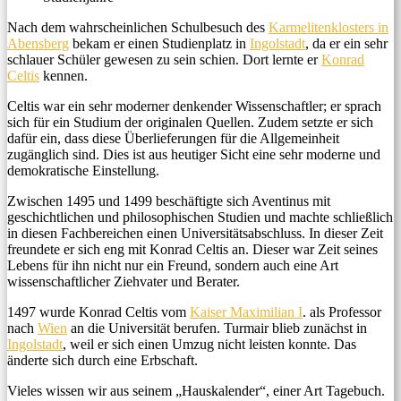
Nach dem wahrscheinlichen Schulbesuch des
Karmelitenklosters in
Abensberg
bekam er einen Studienplatz in
Ingolstadt
, da er ein sehr
schlauer Schüler gewesen zu sein schien. Dort lernte er
Konrad
Celtis
kennen.
Celtis war ein sehr moderner denkender Wissenschaftler; er sprach
sich für ein Studium der originalen Quellen. Zudem setzte er sich
dafür ein, dass diese Überlieferungen für die Allgemeinheit
zugänglich sind. Dies ist aus heutiger Sicht eine sehr moderne und
demokratische Einstellung.
Zwischen 1495 und 1499 beschäftigte sich Aventinus mit
geschichtlichen und philosophischen Studien und machte schließlich
in diesen Fachbereichen einen Universitätsabschluss. In dieser Zeit
freundete er sich eng mit Konrad Celtis an. Dieser war Zeit seines
Lebens für ihn nicht nur ein Freund, sondern auch eine Art
wissenschaftlicher Ziehvater und Berater.
1497 wurde Konrad Celtis vom
Kaiser Maximilian I
. als Professor
nach
Wien
an die Universität berufen. Turmair blieb zunächst in
Ingolstadt
, weil er sich einen Umzug nicht leisten konnte. Das
änderte sich durch eine Erbschaft.
Vieles wissen wir aus seinem „Hauskalender“, einer Art Tagebuch.